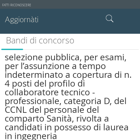
Strumenti
FATTI RICONOSCERE
utente
Aggiornàti
Cerca nel sito
Bandi di concorso
Ricerca avanzata…
selezione pubblica, per esami,
per l’assunzione a tempo
indeterminato a copertura di n.
4 posti del profilo di
collaboratore tecnico -
professionale, categoria D, del
CCNL del personale del
comparto Sanità, rivolta a
candidati in possesso di laurea
in ingegneria