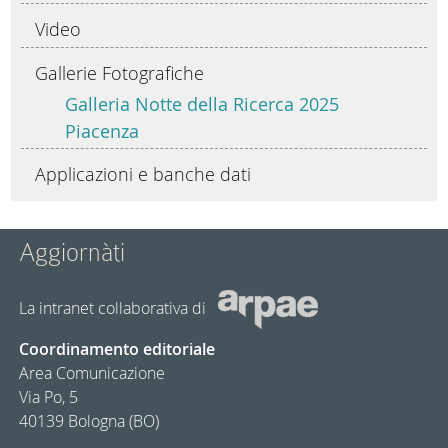
Video
Gallerie Fotografiche
Galleria Notte della Ricerca 2025
Piacenza
Applicazioni e banche dati
Aggiornàti
La intranet collaborativa di
Coordinamento editoriale
Area Comunicazione
Via Po, 5
40139 Bologna (BO)