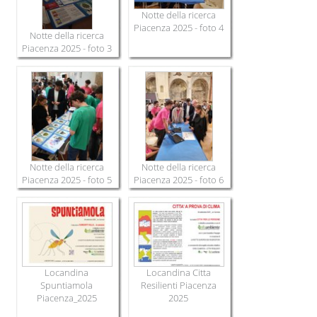
Notte della ricerca
Piacenza 2025 - foto 4
Notte della ricerca
Piacenza 2025 - foto 3
Notte della ricerca
Notte della ricerca
Piacenza 2025 - foto 6
Piacenza 2025 - foto 5
Locandina
Locandina Citta
Spuntiamola
Resilienti Piacenza
Piacenza_2025
2025