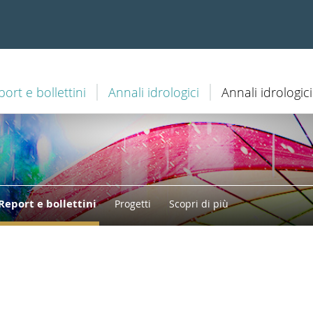
ort e bollettini
Annali idrologici
Annali idrologic
Report e bollettini
Progetti
Scopri di più