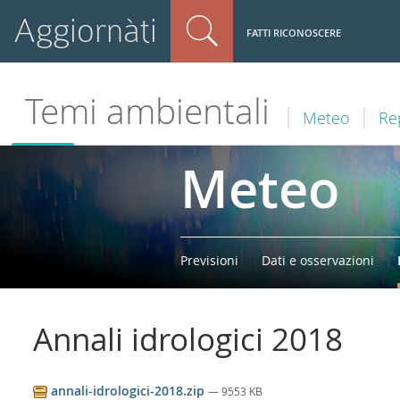
Aggiornàti
FATTI RICONOSCERE
Temi ambientali
Meteo
Rep
Meteo
Previsioni
Dati e osservazioni
Annali idrologici 2018
annali-idrologici-2018.zip
— 9553 KB