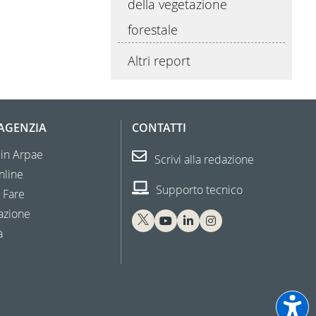
della vegetazione
forestale
Altri report
'AGENZIA
CONTATTI
 in Arpae
Scrivi alla redazione
nline
Supporto tecnico
 Fare
azione
à