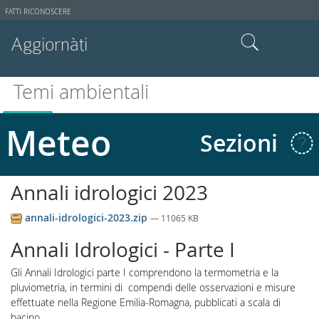
Strumenti
FATTI RICONOSCERE
utente
Aggiornàti
Cerca nel sito
Temi ambientali
Ricerca avanzata…
Meteo
Sezioni
Annali idrologici 2023
annali-idrologici-2023.zip
— 11065 KB
Annali Idrologici - Parte I
Gli Annali Idrologici parte I comprendono la termometria e la
pluviometria, in termini di compendi delle osservazioni e misure
effettuate nella Regione Emilia-Romagna, pubblicati a scala di
bacino.