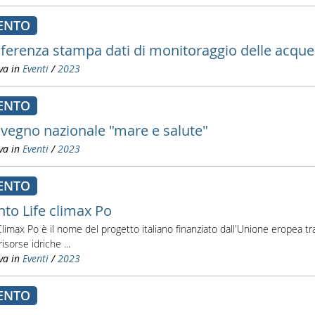
ENTO
ferenza stampa dati di monitoraggio delle acqu
va in
Eventi
/
2023
ENTO
vegno nazionale "mare e salute"
va in
Eventi
/
2023
ENTO
nto Life climax Po
Climax Po è il nome del progetto italiano finanziato dall'Unione eropea 
risorse idriche ...
va in
Eventi
/
2023
ENTO