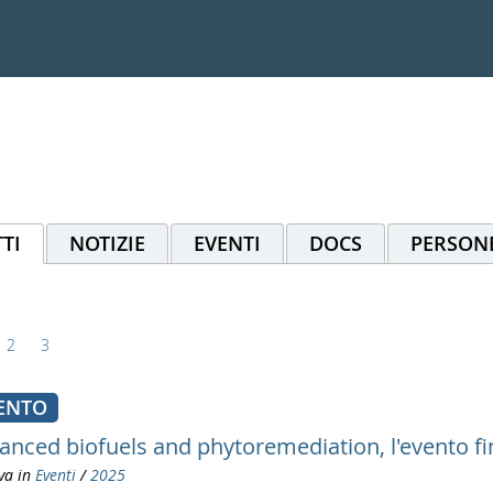
TI
NOTIZIE
EVENTI
DOCS
PERSON
2
3
ENTO
anced biofuels and phytoremediation, l'evento fi
va in
Eventi
/
2025