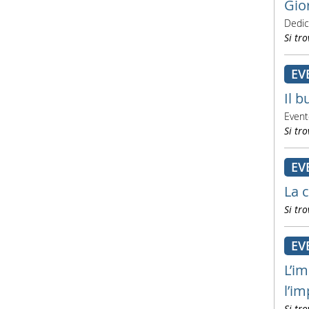
Gio
Dedica
Si tro
EV
Il b
Event
Si tro
EV
La 
Si tro
EV
L’i
l’i
Si tro