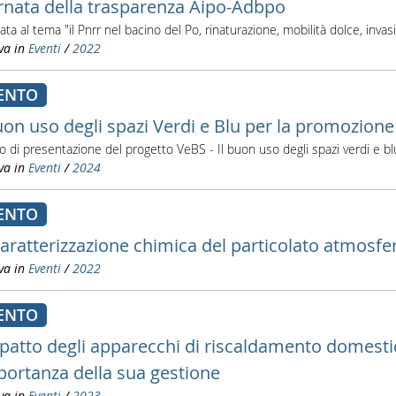
rnata della trasparenza Aipo-Adbpo
ta al tema "il Pnrr nel bacino del Po, rinaturazione, mobilità dolce, invas
va in
Eventi
/
2022
ENTO
uon uso degli spazi Verdi e Blu per la promozione 
o di presentazione del progetto VeBS - Il buon uso degli spazi verdi e b
va in
Eventi
/
2024
ENTO
caratterizzazione chimica del particolato atmosfe
va in
Eventi
/
2022
ENTO
mpatto degli apparecchi di riscaldamento domestico
mportanza della sua gestione
va in
Eventi
/
2023