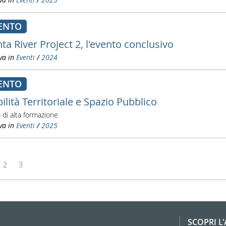
ENTO
ta River Project 2, l'evento conclusivo
va in
Eventi
/
2024
ENTO
lità Territoriale e Spazio Pubblico
 di alta formazione
va in
Eventi
/
2025
2
3
SCOPRI L