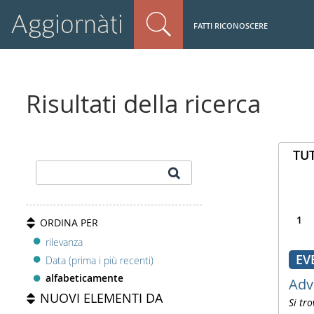
Aggiornàti
FATTI RICONOSCERE
Risultati della ricerca
TUT
1
ORDINA PER
rilevanza
EV
Data (prima i più recenti)
alfabeticamente
Adv
NUOVI ELEMENTI DA
Si tro