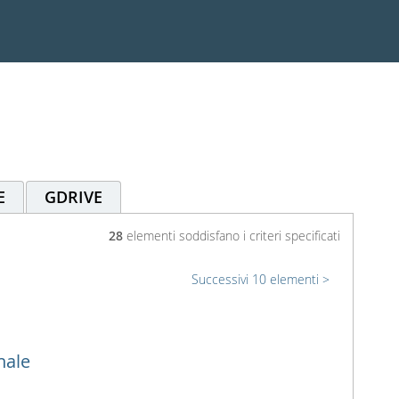
E
GDRIVE
28
elementi soddisfano i criteri specificati
Successivi 10 elementi
nale