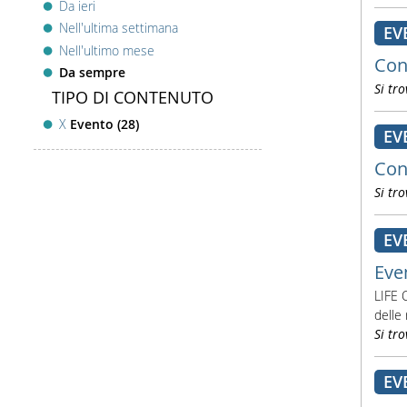
Da ieri
Nell'ultima settimana
EV
Nell'ultimo mese
Con
Da sempre
Si tro
TIPO DI CONTENUTO
X
Evento (28)
EV
Con
Si tro
EV
Eve
LIFE 
delle 
Si tro
EV