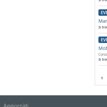
EV
Man
Si tro
EV
Mobi
Corso
Si tro
1
Aggiornàti