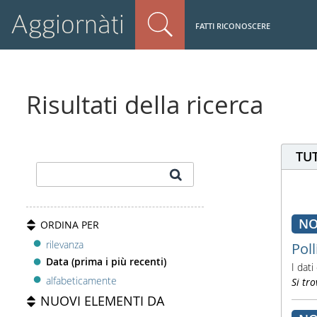
Aggiornàti
FATTI RICONOSCERE
Risultati della ricerca
TUT
NO
ORDINA PER
rilevanza
Poll
Data (prima i più recenti)
I dat
alfabeticamente
Si tro
NUOVI ELEMENTI DA