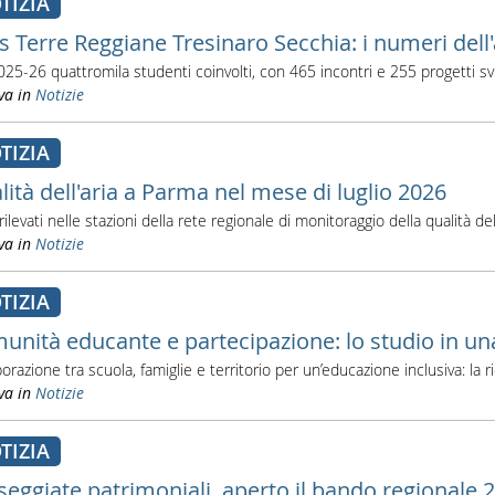
TIZIA
s Terre Reggiane Tresinaro Secchia: i numeri dell
025-26 quattromila studenti coinvolti, con 465 incontri e 255 progetti sv
va in
Notizie
TIZIA
lità dell'aria a Parma nel mese di luglio 2026
 rilevati nelle stazioni della rete regionale di monitoraggio della qualità dell
va in
Notizie
TIZIA
unità educante e partecipazione: lo studio in un
borazione tra scuola, famiglie e territorio per un’educazione inclusiva: la
va in
Notizie
TIZIA
seggiate patrimoniali, aperto il bando regionale 