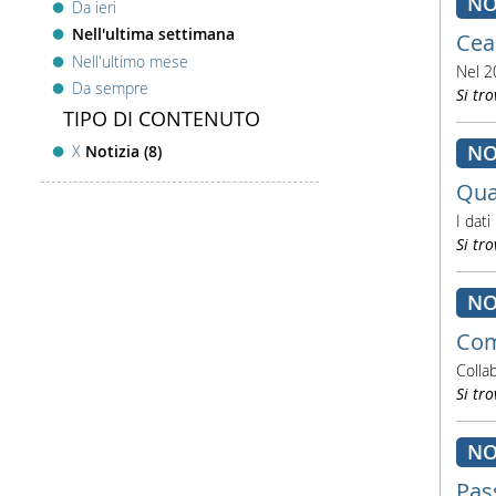
NO
Da ieri
Nell'ultima settimana
Cea
Nell'ultimo mese
Nel 2
Da sempre
Si tro
TIPO DI CONTENUTO
NO
X
Notizia (8)
Qua
I dati
Si tro
NO
Com
Colla
Si tro
NO
Pas