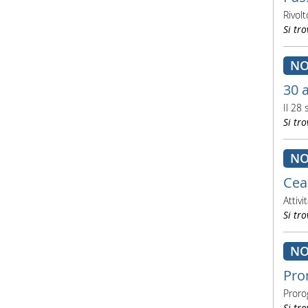
Rivol
Si tro
NO
30 
Il 28
Si tro
NO
Cea
Attivi
Si tro
NO
Pro
Proro
Si tro