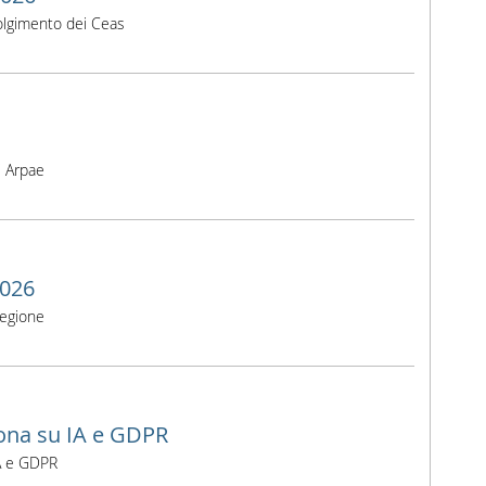
volgimento dei Ceas
i Arpae
2026
 regione
rona su IA e GDPR
IA e GDPR