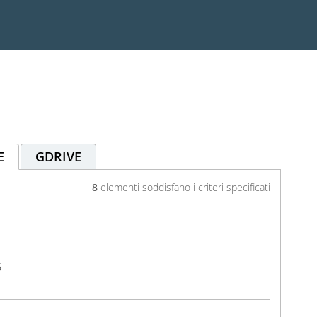
E
GDRIVE
8
elementi soddisfano i criteri specificati
6