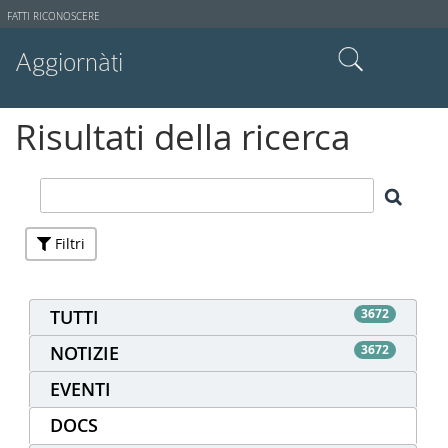
Strumenti
FATTI RICONOSCERE
utente
Aggiornàti
Cerca nel sito
Risultati della ricerca
Ricerca avanzata…
Filtri
TUTTI
3672
NOTIZIE
3672
EVENTI
DOCS