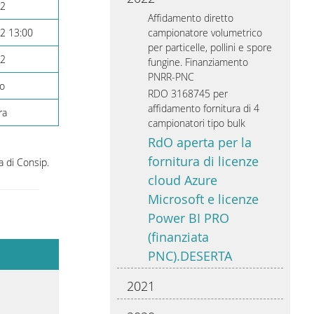
22
Affidamento diretto
campionatore volumetrico
2 13:00
per particelle, pollini e spore
22
fungine. Finanziamento
PNRR-PNC
o
RDO 3168745 per
affidamento fornitura di 4
ra
campionatori tipo bulk
RdO aperta per la
fornitura di licenze
a di Consip.
cloud Azure
Microsoft e licenze
Power BI PRO
(finanziata
PNC).DESERTA
2021