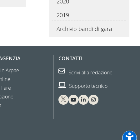
2020
2019
Archivio bandi di gara
'AGENZIA
CONTATTI
 in Arpae
Scrivi alla redazione
nline
Supporto tecnico
 Fare
azione
à