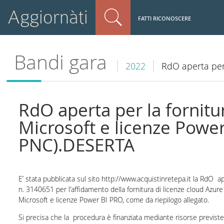
Aggiornàti
FATTI RICONOSCERE
Bandi gara
2022
RdO aperta per 
RdO aperta per la fornitu
Microsoft e licenze Power
PNC).DESERTA
E’ stata pubblicata sul sito http://www.acquistinretepa.it la RdO a
n. 3140651
per l'affidamento della fornitura di licenze cloud Azure
Microsoft e licenze Power BI PRO, come da riepilogo allegato.
Si precisa che la procedura è finanziata mediante risorse previste