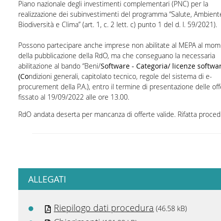
Piano nazionale degli investimenti complementari (PNC) per la
realizzazione dei subinvestimenti del programma “Salute, Ambient
Biodiversità e Clima” (art. 1, c. 2 lett. c) punto 1 del d. l. 59/2021).
Possono partecipare anche imprese non abilitate al MEPA al mo
della pubblicazione della RdO, ma che conseguano la necessaria
abilitazione al bando
“Beni/
Software - Categoria/ licenze softwa
(Co
ndizioni generali, capitolato tecnico, regole del sistema di e-
procurement della P.A.), entro il termine di presentazione delle off
fissato al 19/09/2022 alle ore 13.00.
RdO andata deserta per mancanza di offerte valide. Rifatta proced
ALLEGATI
Riepilogo dati procedura
(46.58 kB)