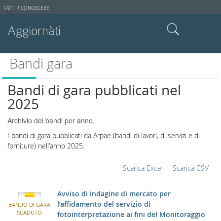
Strumenti
FATTI RICONOSCERE
utente
Aggiornàti
Cerca nel sito
Bandi gara
Ricerca avanzata…
Bandi di gara pubblicati nel
2025
Archivio dei bandi per anno.
I bandi di gara pubblicati da Arpae (bandi di lavori, di servizi e di
forniture) nell'anno 2025.
Scarica Excel
Scarica CSV
Avviso di indagine di mercato per
l’affidamento del servizio di
BANDO DI GARA
SCADUTO
fotointerpretazione ai fini del Monitoraggio