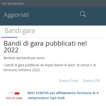
Strumenti
FATTI RICONOSCERE
utente
Aggiornàti
Cerca nel sito
Bandi gara
Ricerca avanzata…
Bandi di gara pubblicati nel
2022
Archivio dei bandi per anno.
I bandi di gara pubblicati da Arpae (bandi di lavori, di servizi e di
forniture) nell'anno 2022.
Scarica Excel
Scarica CSV
RDO 3168745 per affidamento fornitura di 4
campionatori tipo bulk
ESITI DI GARA