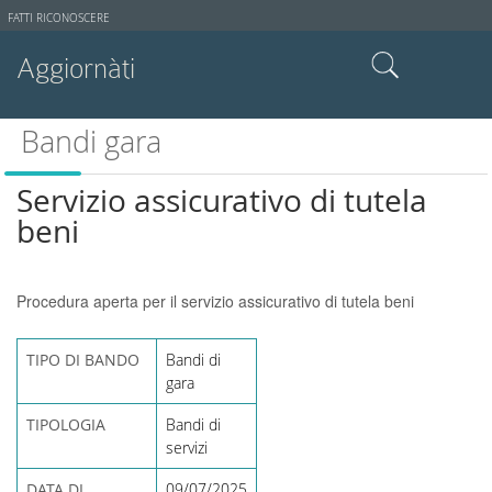
Strumenti
FATTI RICONOSCERE
utente
Aggiornàti
Cerca nel sito
Bandi gara
Ricerca avanzata…
Servizio assicurativo di tutela
beni
Procedura aperta per il servizio assicurativo di tutela beni
TIPO DI BANDO
Bandi di
gara
TIPOLOGIA
Bandi di
servizi
DATA DI
09/07/2025