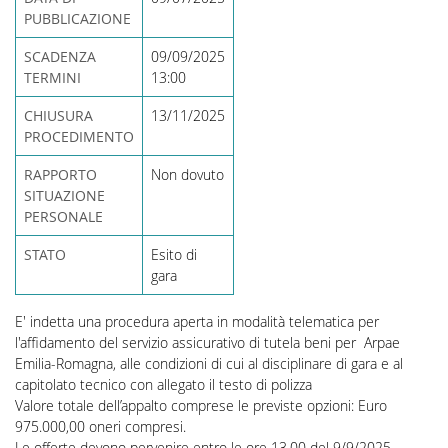
PUBBLICAZIONE
SCADENZA
09/09/2025
TERMINI
13:00
CHIUSURA
13/11/2025
PROCEDIMENTO
RAPPORTO
Non dovuto
SITUAZIONE
PERSONALE
STATO
Esito di
gara
E' indetta una procedura aperta in modalità telematica per
l'affidamento del servizio assicurativo di tutela beni per
Arpae
Emilia-Romagna,
alle condizioni di cui al disciplinare di gara e al
capitolato tecnico con allegato il testo di polizza
Valore totale dell’appalto comprese le previste opzioni: Euro
975.000,00 oneri compresi.
Le offerte devono pervenire entro le ore 13.00 del 9/9/2025.