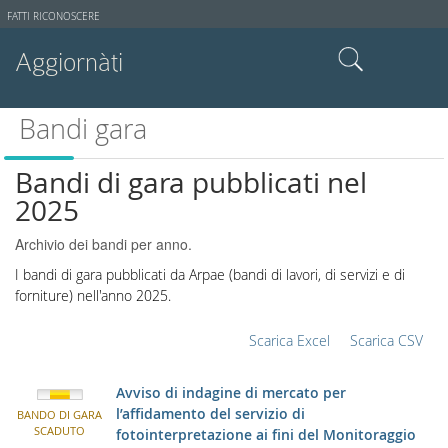
Strumenti
FATTI RICONOSCERE
utente
Aggiornàti
Cerca nel sito
Bandi gara
Ricerca avanzata…
Bandi di gara pubblicati nel
2025
Archivio dei bandi per anno.
I bandi di gara pubblicati da Arpae (bandi di lavori, di servizi e di
forniture) nell'anno 2025.
Scarica Excel
Scarica CSV
Avviso di indagine di mercato per
l’affidamento del servizio di
BANDO DI GARA
SCADUTO
fotointerpretazione ai fini del Monitoraggio