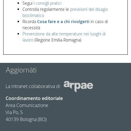
Segui i
consigli pratici
Controlla regolarmente le
previsioni del disagio
bioclimatico
Ricorda
Cosa fare e a chi rivolgerti
in caso di
necessità
Prevenzione da alte temperature nei luoghi di
lavoro
(Regione Emilia-Romagna)
Aggiornàti
La intranet collaborativa di
Coordinamento editoriale
Area Comunicazione
Via Po, 5
40139 Bologna (BO)