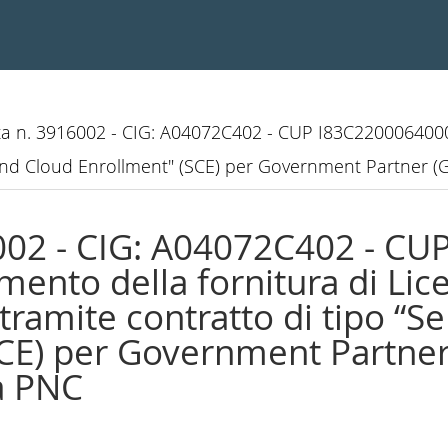
etta n. 3916002 - CIG: A04072C402 - CUP I83C2200064000
r and Cloud Enrollment" (SCE) per Government Partner (
6002 - CIG: A04072C402 - CU
ento della fornitura di Lic
tramite contratto di tipo “S
SCE) per Government Partne
ta PNC