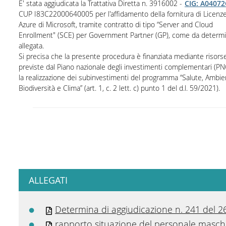
E' stata aggiudicata la Trattativa Diretta n. 3916002 -
CIG: A0407
CUP I83C22000640005 per l'affidamento della fornitura di Licenz
Azure di Microsoft, tramite contratto di tipo “Server and Cloud
Enrollment" (SCE) per Government Partner (GP), come da determ
allegata.
Si precisa che la presente procedura è finanziata mediante risors
previste dal Piano nazionale degli investimenti complementari (PN
la realizzazione dei subinvestimenti del programma “Salute, Ambie
Biodiversità e Clima” (art. 1, c. 2 lett. c) punto 1 del d.l. 59/2021).
ALLEGATI
Determina di aggiudicazione n. 241 del 2
rapporto situazione del personale maschi