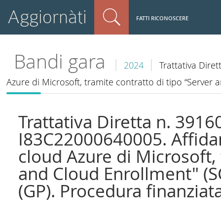
Aggiornàti
FATTI RICONOSCERE
Bandi gara
2024
Trattativa Dir
Azure di Microsoft, tramite contratto di tipo “Serve
Trattativa Diretta n. 391
I83C22000640005. Affidam
cloud Azure di Microsoft, 
and Cloud Enrollment" (
(GP). Procedura finanzia