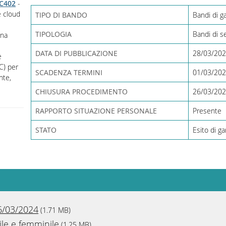
2C402
-
e cloud
TIPO DI BANDO
Bandi di g
TIPOLOGIA
Bandi di se
ina
DATA DI PUBBLICAZIONE
28/03/20
e
C) per
SCADENZA TERMINI
01/03/202
nte,
CHIUSURA PROCEDIMENTO
26/03/20
RAPPORTO SITUAZIONE PERSONALE
Presente
STATO
Esito di ga
6/03/2024
(1.71 MB)
le e femminile
(1.25 MB)