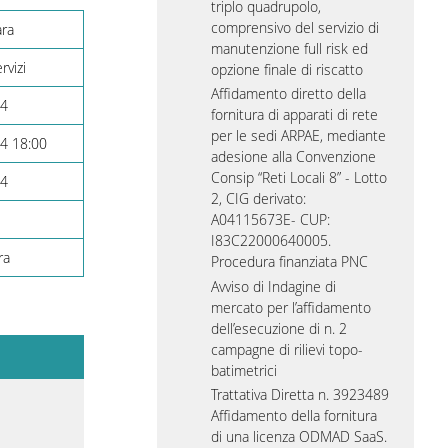
triplo quadrupolo,
comprensivo del servizio di
ara
manutenzione full risk ed
rvizi
opzione finale di riscatto
Affidamento diretto della
24
fornitura di apparati di rete
per le sedi ARPAE, mediante
4 18:00
adesione alla Convenzione
Consip “Reti Locali 8” - Lotto
24
2, CIG derivato:
A04115673E- CUP:
I83C22000640005.
ra
Procedura finanziata PNC
Avviso di Indagine di
mercato per l’affidamento
dell’esecuzione di n. 2
campagne di rilievi topo-
batimetrici
Trattativa Diretta n. 3923489
Affidamento della fornitura
di una licenza ODMAD SaaS.