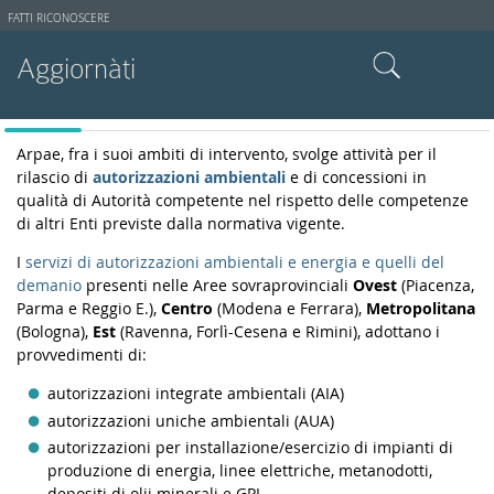
Strumenti
FATTI RICONOSCERE
utente
Aggiornàti
Cerca nel sito
Arpae, fra i suoi ambiti di intervento, svolge attività per il
rilascio di
autorizzazioni ambientali
e di concessioni in
Ricerca avanzata…
qualità di Autorità competente nel rispetto delle competenze
di altri Enti previste dalla normativa vigente.
I
servizi di autorizzazioni ambientali e energia e quelli del
demanio
presenti nelle Aree sovraprovinciali
Ovest
(Piacenza,
Parma e Reggio E.),
Centro
(Modena e Ferrara),
Metropolitana
(Bologna),
Est
(Ravenna, Forlì-Cesena e Rimini), adottano i
provvedimenti di:
autorizzazioni integrate ambientali (AIA)
autorizzazioni uniche ambientali (AUA)
autorizzazioni per installazione/esercizio di impianti di
produzione di energia, linee elettriche, metanodotti,
depositi di olii minerali e GPL